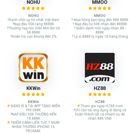
NOHU
MMOO
NOHU
MMOO
?Xanh chín uy tín nhất Việt Nam
? Mưa hồng bao tặng đến 888.888K
?Nạp đầu 50K tặng 8888K
? Nạp đầu từ 50K nhận đến 8888K
?Thưởng nạp Hội Viên Mới lên tới
? Điểm danh mỗi ngày nhận 88 -
58.888K
888K
?Hoàn trả cực khủng đến 2%
? Lỳ xì 8888 tỷ ngày 18 hàng tháng
KKWin
HZ88
KKWin
HZ88
ĐĂNG KÍ & TẢI APP TẶNG MIỄN
Tham gia ngay HZ88.com
PHÍ 588K
?chỉ cần tải ứng dụng di động và
?NẠP ĐẦU 50K THƯỞNG ĐẾN
hoàn thành tất cả nhiệm vụ để
18.888K
nhận 88K VNĐ
TĐIỂM DANH LIÊN TỤC 7 NGÀY
NHẬN THƯỞNG IPHONE 16
PROMAX