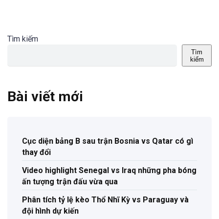
Tìm kiếm
Tìm
kiếm
Bài viết mới
Cục diện bảng B sau trận Bosnia vs Qatar có gì
thay đổi
Video highlight Senegal vs Iraq những pha bóng
ấn tượng trận đấu vừa qua
Phân tích tỷ lệ kèo Thổ Nhĩ Kỳ vs Paraguay và
đội hình dự kiến