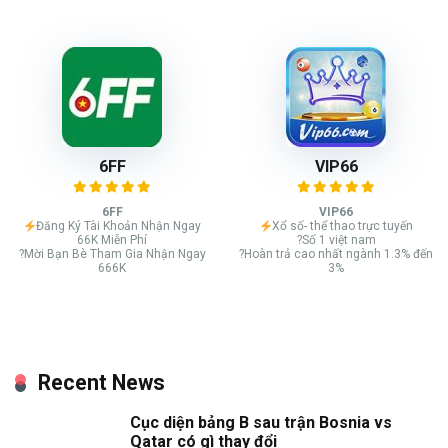
6FF
VIP66
6FF
VIP66
Đăng Ký Tài Khoản Nhận Ngay
Xổ số- thể thao trực tuyến
66K Miễn Phí
?Số 1 việt nam
?Mời Bạn Bè Tham Gia Nhận Ngay
?Hoàn trả cao nhất ngành 1.3% đến
666K
3%
Recent News
Cục diện bảng B sau trận Bosnia vs
Qatar có gì thay đổi