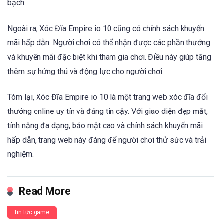
bạch.
Ngoài ra, Xóc Đĩa Empire io 10 cũng có chính sách khuyến
mãi hấp dẫn. Người chơi có thể nhận được các phần thưởng
và khuyến mãi đặc biệt khi tham gia chơi. Điều này giúp tăng
thêm sự hứng thú và động lực cho người chơi.
Tóm lại, Xóc Đĩa Empire io 10 là một trang web xóc đĩa đổi
thưởng online uy tín và đáng tin cậy. Với giao diện đẹp mắt,
tính năng đa dạng, bảo mật cao và chính sách khuyến mãi
hấp dẫn, trang web này đáng để người chơi thử sức và trải
nghiệm.
Read More
tin tức game