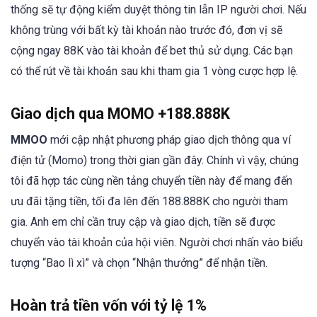
thống sẽ tự động kiểm duyệt thông tin lẫn IP người chơi. Nếu
không trùng với bất kỳ tài khoản nào trước đó, đơn vị sẽ
cộng ngay 88K vào tài khoản để bet thủ sử dụng. Các bạn
có thể rút về tài khoản sau khi tham gia 1 vòng cược hợp lệ.
Giao dịch qua MOMO +188.888K
MMOO
mới cập nhật phương pháp giao dịch thông qua ví
điện tử (Momo) trong thời gian gần đây. Chính vì vậy, chúng
tôi đã hợp tác cùng nền tảng chuyển tiền này để mang đến
ưu đãi tặng tiền, tối đa lên đến 188.888K cho người tham
gia. Anh em chỉ cần truy cập và giao dịch, tiền sẽ được
chuyển vào tài khoản của hội viên. Người chơi nhấn vào biểu
tượng “Bao lì xì” và chọn “Nhận thưởng” để nhận tiền.
Hoàn trả tiền vốn với tỷ lệ 1%