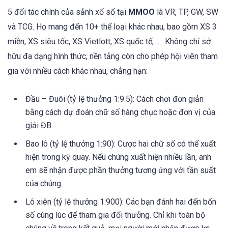
5 đối tác chính của sảnh xổ số tại
MMOO
là VR, TP, GW, SW
và TCG. Họ mang đến 10+ thể loại khác nhau, bao gồm XS 3
miền, XS siêu tốc, XS Vietlott, XS quốc tế, … Không chỉ sở
hữu đa dạng hình thức, nền tảng còn cho phép hội viên tham
gia với nhiều cách khác nhau, chẳng hạn:
Đầu – Đuôi (tỷ lệ thưởng 1:9.5): Cách chơi đơn giản
bằng cách dự đoán chữ số hàng chục hoặc đơn vị của
giải ĐB.
Bao lô (tỷ lệ thưởng 1:90): Cược hai chữ số có thể xuất
hiện trong kỳ quay. Nếu chúng xuất hiện nhiều lần, anh
em sẽ nhận được phần thưởng tương ứng với tần suất
của chúng.
Lô xiên (tỷ lệ thưởng 1:900): Các bạn đánh hai đến bốn
số cùng lúc để tham gia đổi thưởng. Chỉ khi toàn bộ