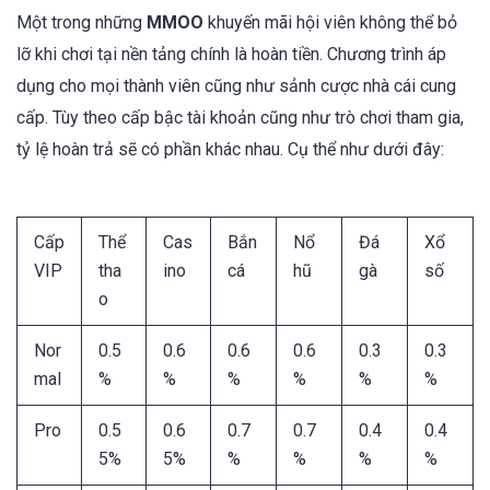
Một trong những
MMOO
khuyến mãi hội viên không thể bỏ
lỡ khi chơi tại nền tảng chính là hoàn tiền. Chương trình áp
dụng cho mọi thành viên cũng như sảnh cược nhà cái cung
cấp. Tùy theo cấp bậc tài khoản cũng như trò chơi tham gia,
tỷ lệ hoàn trả sẽ có phần khác nhau. Cụ thể như dưới đây:
Cấp
Thể
Cas
Bắn
Nổ
Đá
Xổ
VIP
tha
ino
cá
hũ
gà
số
o
Nor
0.5
0.6
0.6
0.6
0.3
0.3
mal
%
%
%
%
%
%
Pro
0.5
0.6
0.7
0.7
0.4
0.4
5%
5%
%
%
%
%