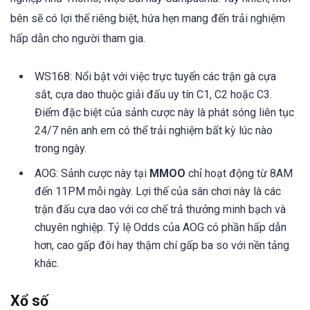
bên sẽ có lợi thế riêng biệt, hứa hẹn mang đến trải nghiệm
hấp dẫn cho người tham gia.
WS168: Nổi bật với việc trực tuyến các trận gà cựa
sắt, cựa dao thuộc giải đấu uy tín C1, C2 hoặc C3.
Điểm đặc biệt của sảnh cược này là phát sóng liên tục
24/7 nên anh em có thể trải nghiệm bất kỳ lúc nào
trong ngày.
AOG: Sảnh cược này tại
MMOO
chỉ hoạt động từ 8AM
đến 11PM mỗi ngày. Lợi thế của sân chơi này là các
trận đấu cựa dao với cơ chế trả thưởng minh bạch và
chuyên nghiệp. Tỷ lệ Odds của AOG có phần hấp dẫn
hơn, cao gấp đôi hay thậm chí gấp ba so với nền tảng
khác.
Xổ số