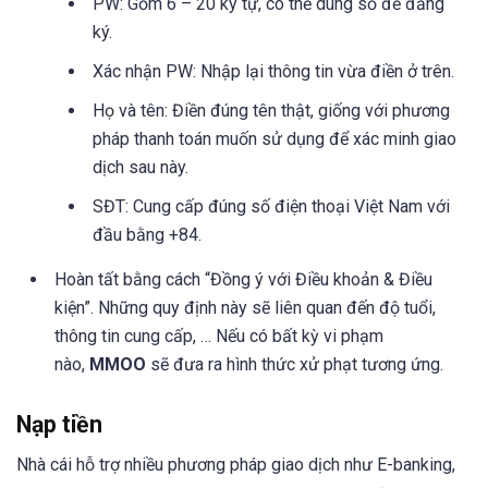
PW: Gồm 6 – 20 ký tự, có thể dùng số để đăng
ký.
Xác nhận PW: Nhập lại thông tin vừa điền ở trên.
Họ và tên: Điền đúng tên thật, giống với phương
pháp thanh toán muốn sử dụng để xác minh giao
dịch sau này.
SĐT: Cung cấp đúng số điện thoại Việt Nam với
đầu bằng +84.
Hoàn tất bằng cách “Đồng ý với Điều khoản & Điều
kiện”. Những quy định này sẽ liên quan đến độ tuổi,
thông tin cung cấp, … Nếu có bất kỳ vi phạm
nào,
MMOO
sẽ đưa ra hình thức xử phạt tương ứng.
Nạp tiền
Nhà cái hỗ trợ nhiều phương pháp giao dịch như E-banking,