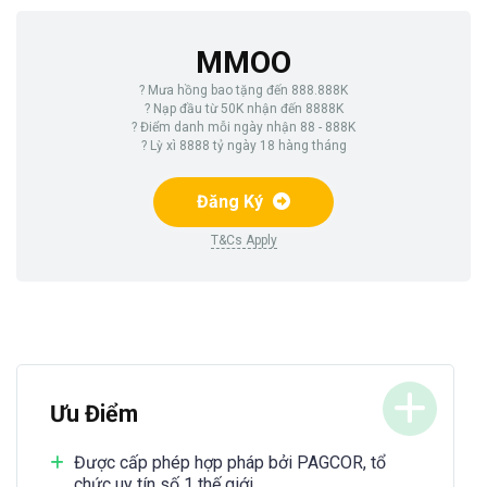
MMOO
? Mưa hồng bao tặng đến 888.888K
? Nạp đầu từ 50K nhận đến 8888K
? Điểm danh mỗi ngày nhận 88 - 888K
? Lỳ xì 8888 tỷ ngày 18 hàng tháng
Đăng Ký
T&Cs Apply
Ưu Điểm
Được cấp phép hợp pháp bởi PAGCOR, tổ
chức uy tín số 1 thế giới