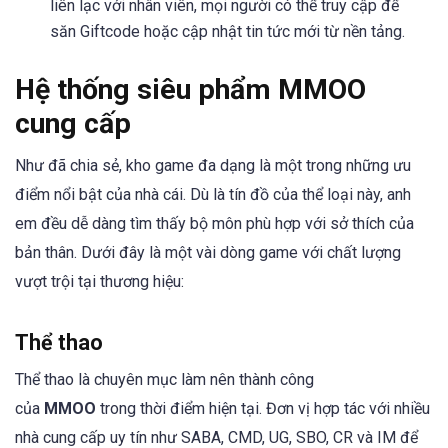
liên lạc với nhân viên, mọi người có thể truy cập để
săn Giftcode hoặc cập nhật tin tức mới từ nền tảng.
Hệ thống siêu phẩm MMOO
cung cấp
Như đã chia sẻ, kho game đa dạng là một trong những ưu
điểm nổi bật của nhà cái. Dù là tín đồ của thể loại này, anh
em đều dễ dàng tìm thấy bộ môn phù hợp với sở thích của
bản thân. Dưới đây là một vài dòng game với chất lượng
vượt trội tại thương hiệu:
Thể thao
Thể thao là chuyên mục làm nên thành công
của
MMOO
trong thời điểm hiện tại. Đơn vị hợp tác với nhiều
nhà cung cấp uy tín như SABA, CMD, UG, SBO, CR và IM để