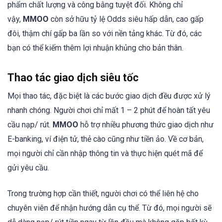
phẩm chất lượng và công bằng tuyệt đối. Không chỉ
vậy,
MMOO
còn sở hữu tỷ lệ Odds siêu hấp dẫn, cao gấp
đôi, thậm chí gấp ba lần so với nền tảng khác. Từ đó, các
bạn có thể kiếm thêm lợi nhuận khủng cho bản thân.
Thao tác giao dịch siêu tốc
Mọi thao tác, đặc biệt là các bước giao dịch đều được xử lý
nhanh chóng. Người chơi chỉ mất 1 – 2 phút để hoàn tất yêu
cầu nạp/ rút.
MMOO
hỗ trợ nhiều phương thức giao dịch như
E-banking, ví điện tử, thẻ cào cũng như tiền ảo. Về cơ bản,
mọi người chỉ cần nhập thông tin và thực hiện quét mã để
gửi yêu cầu.
Trong trường hợp cần thiết, người chơi có thể liên hệ cho
chuyên viên để nhận hướng dẫn cụ thể. Từ đó, mọi người sẽ