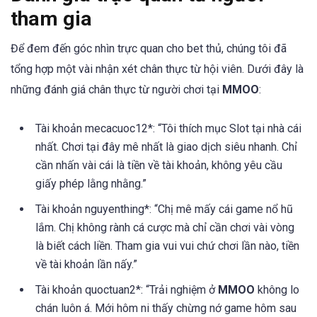
tham gia
Để đem đến góc nhìn trực quan cho bet thủ, chúng tôi đã
tổng hợp một vài nhận xét chân thực từ hội viên. Dưới đây là
những đánh giá chân thực từ người chơi tại
MMOO
:
Tài khoản mecacuoc12*: “Tôi thích mục Slot tại nhà cái
nhất. Chơi tại đây mê nhất là giao dịch siêu nhanh. Chỉ
cần nhấn vài cái là tiền về tài khoản, không yêu cầu
giấy phép lằng nhằng.”
Tài khoản nguyenthing*: “Chị mê mấy cái game nổ hũ
lắm. Chị không rành cá cược mà chỉ cần chơi vài vòng
là biết cách liền. Tham gia vui vui chứ chơi lần nào, tiền
về tài khoản lần nấy.”
Tài khoản quoctuan2*: “Trải nghiệm ở
MMOO
không lo
chán luôn á. Mới hôm ni thấy chừng nớ game hôm sau