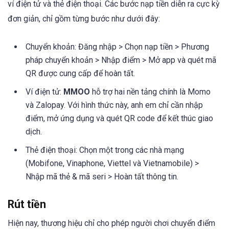
ví điện tử và thẻ điện thoại. Các bước nạp tiền diễn ra cực kỳ
đơn giản, chỉ gồm từng bước như dưới đây:
Chuyển khoản: Đăng nhập > Chọn nạp tiền > Phương
pháp chuyển khoản > Nhập điểm > Mở app và quét mã
QR được cung cấp để hoàn tất.
Ví điện tử:
MMOO
hỗ trợ hai nền tảng chính là Momo
và Zalopay. Với hình thức này, anh em chỉ cần nhập
điểm, mở ứng dụng và quét QR code để kết thúc giao
dịch.
Thẻ điện thoại: Chọn một trong các nhà mạng
(Mobifone, Vinaphone, Viettel và Vietnamobile) >
Nhập mã thẻ & mã seri > Hoàn tất thông tin.
Rút tiền
Hiện nay, thương hiệu chỉ cho phép người chơi chuyển điểm