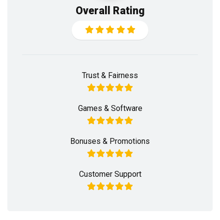
Overall Rating
Trust & Fairness
Games & Software
Bonuses & Promotions
Customer Support