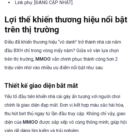
Link phụ: [ĐANG CẬP NHẬT].
Lợi thế khiến thương hiệu nổi bật
trên thị trường
Điều đã khiến thương hiệu “vô danh” trở thành nhà cái nằm
đầu BXH chỉ trong vòng mấy năm? Giữa vô vàn lựa chọn
trên thị trường,
MMOO
vẫn chinh phục thành công hơn 2
triệu viên nhờ vào nhiều ưu điểm nổi bật như sau:
Thiết kế giao diện bắt mắt
Yếu tố đầu tiên khiến nhà cái gây ấn tượng với người chơi
chính là giao diện đẹp mắt. Đơn vị kết hợp màu sắc hài hòa,
thu hút bet thủ ngay từ lần đầu truy cập. Không chỉ vậy, giao
diện của
MMOO
được sắp xếp vô cùng thông minh, giúp hội
viên dễ dàng tìm kiếm và trải nghiệm.