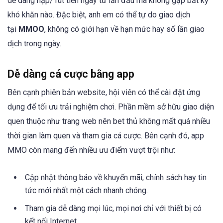
dễ dàng nạp/ rút tiền ngay từ lần đầu mà không gặp bất kỳ
khó khăn nào. Đặc biệt, anh em có thể tự do giao dịch
tại
MMOO
, không có giới hạn về hạn mức hay số lần giao
dịch trong ngày.
Dễ dàng cá cược bằng app
Bên cạnh phiên bản website, hội viên có thể cài đặt ứng
dụng để tối ưu trải nghiệm chơi. Phần mềm sở hữu giao diện
quen thuộc như trang web nên bet thủ không mất quá nhiều
thời gian làm quen và tham gia cá cược. Bên cạnh đó, app
MMO còn mang đến nhiều ưu điểm vượt trội như:
Cập nhật thông báo về khuyến mãi, chính sách hay tin
tức mới nhất một cách nhanh chóng.
Tham gia dễ dàng mọi lúc, mọi nơi chỉ với thiết bị có
kết nối Internet.