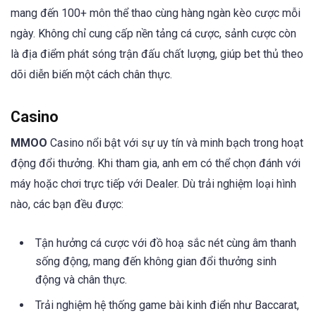
mang đến 100+ môn thể thao cùng hàng ngàn kèo cược mỗi
ngày. Không chỉ cung cấp nền tảng cá cược, sảnh cược còn
là địa điểm phát sóng trận đấu chất lượng, giúp bet thủ theo
dõi diễn biến một cách chân thực.
Casino
MMOO
Casino nổi bật với sự uy tín và minh bạch trong hoạt
động đổi thưởng. Khi tham gia, anh em có thể chọn đánh với
máy hoặc chơi trực tiếp với Dealer. Dù trải nghiệm loại hình
nào, các bạn đều được:
Tận hưởng cá cược với đồ hoạ sắc nét cùng âm thanh
sống động, mang đến không gian đổi thưởng sinh
động và chân thực.
Trải nghiệm hệ thống game bài kinh điển như Baccarat,