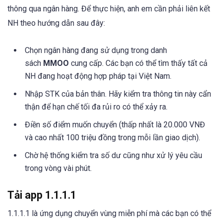
thông qua ngân hàng. Để thực hiện, anh em cần phải liên kết
NH theo hướng dẫn sau đây:
Chọn ngân hàng đang sử dụng trong danh
sách
MMOO
cung cấp. Các bạn có thể tìm thấy tất cả
NH đang hoạt động hợp pháp tại Việt Nam.
Nhập STK của bản thân. Hãy kiểm tra thông tin này cẩn
thận để hạn chế tối đa rủi ro có thể xảy ra.
Điền số điểm muốn chuyển (thấp nhất là 20.000 VNĐ
và cao nhất 100 triệu đồng trong mỗi lần giao dịch).
Chờ hệ thống kiểm tra số dư cũng như xử lý yêu cầu
trong vòng vài phút.
Tải app 1.1.1.1
1.1.1.1 là ứng dụng chuyển vùng miễn phí mà các bạn có thể