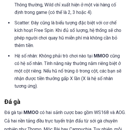
Thông thường, Wild chỉ xuất hiện ở một vài hàng cố
định trong game (có thể là 2, 3 hoặc 4).
Scatter: Đây cũng là biểu tượng đặc biệt với cơ chế
kích hoạt Free Spin. Khi đủ số lượng, hệ thống sẽ cho
phép người chơi quay hũ miễn phí mà không cần bỏ
thêm tiền.
Hệ số nhân: Không phải trò chơi nào tại
MMOO
cũng
có hệ số nhân. Tính năng này thường nằm riêng biệt ở
một cột riêng. Nếu hũ nổ trúng ô trong cột, các bạn sẽ
nhận được tiền thưởng gấp X lần (X là hệ số nhân
tương ứng).
Đá gà
Đá gà tại
MMOO
có hai sảnh cược bao gồm WS168 và AOG.
Cả hai nền tảng đều trực tuyến trận đấu từ sới gà chuyên
nghiệp như Thomo, Mộc Bài hay Campuchia. Tuy nhiên, mỗi