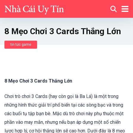
8 Mẹo Chơi 3 Cards Thắng Lớn
tin tức game
8 Mẹo Chơi 3 Cards Thắng Lớn
Chơi trò chơi 3 Cards (hay còn gọi là Ba Lá) là một trong
những hình thức giải trí phổ biến tại các sòng bạc và trong
các buổi tụ tập bạn bè. Mặc dù trò chơi này phụ thuộc một
phần vào may mắn, nhưng nếu bạn áp dụng một số chiến
lược hợp lý, cơ hội thắng lớn sẽ cao hơn. Dưới đây là 8 mẹo