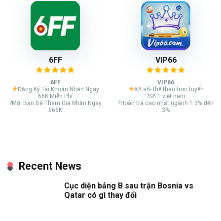
6FF
VIP66
6FF
VIP66
Đăng Ký Tài Khoản Nhận Ngay
Xổ số- thể thao trực tuyến
66K Miễn Phí
?Số 1 việt nam
?Mời Bạn Bè Tham Gia Nhận Ngay
?Hoàn trả cao nhất ngành 1.3% đến
666K
3%
Recent News
Cục diện bảng B sau trận Bosnia vs
Qatar có gì thay đổi