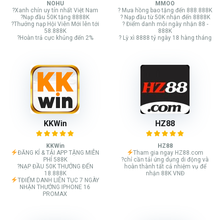
NOHU
MMOO
?Xanh chín uy tín nhất Việt Nam
? Mưa hồng bao tặng đến 888.888K
?Nạp đầu 50K tặng 8888K
? Nạp đầu từ 50K nhận đến 8888K
?Thưởng nạp Hội Viên Mới lên tới
? Điểm danh mỗi ngày nhận 88 -
58.888K
888K
?Hoàn trả cực khủng đến 2%
? Lỳ xì 8888 tỷ ngày 18 hàng tháng
KKWin
HZ88
KKWin
HZ88
ĐĂNG KÍ & TẢI APP TẶNG MIỄN
Tham gia ngay HZ88.com
PHÍ 588K
?chỉ cần tải ứng dụng di động và
?NẠP ĐẦU 50K THƯỞNG ĐẾN
hoàn thành tất cả nhiệm vụ để
18.888K
nhận 88K VNĐ
TĐIỂM DANH LIÊN TỤC 7 NGÀY
NHẬN THƯỞNG IPHONE 16
PROMAX