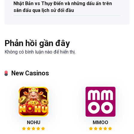
Nhật Bản vs Thụy Điển và những dấu ấn trên
sân đấu qua lịch sử đối đầu
Phản hồi gần đây
Không có bình luận nào để hiển thị.
New Casinos
NOHU
MMOO