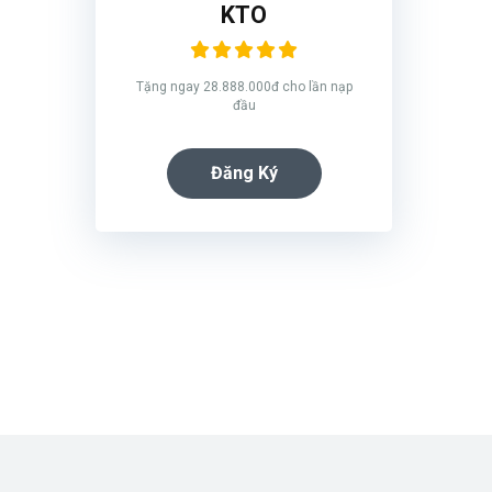
KTO
Tặng ngay 28.888.000đ cho lần nạp
đầu
Đăng Ký